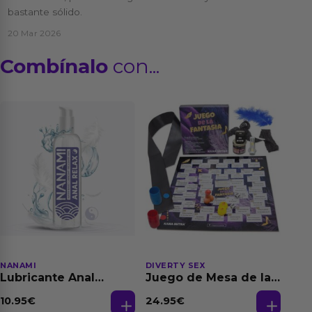
bastante sólido.
20 Mar 2026
Combínalo
con...
NANAMI
DIVERTY SEX
Lubricante Anal
Juego de Mesa de las
Relajante Extra
Fantasias
Dilatación Base Agua
10.95
€
24.95
€
150 ml