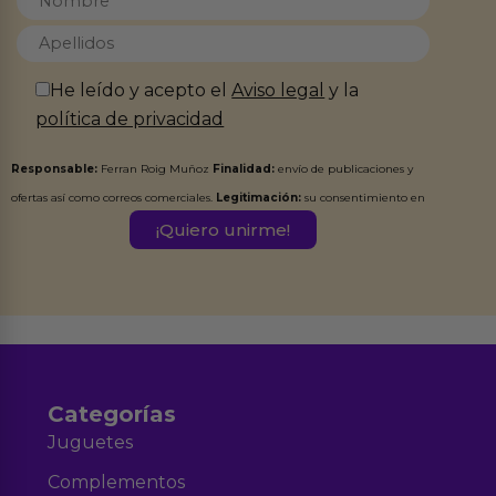
He leído y acepto el
Aviso legal
y la
política de privacidad
Responsable:
Ferran Roig Muñoz
Finalidad:
envío de publicaciones y
ofertas así como correos comerciales.
Legitimación:
su consentimiento en
este formulario.
Destinatarios:
Ferran Roig Muñoz. Podrás ejercer tus
Derechos de Acceso, Rectificación, Limitación, Oposición o Supresión de los
datos en el correo hola@erotiks.es. Para más información consulta nuestro
Aviso legal
Política de Privacidad
y nuestra
.
Categorías
Juguetes
Complementos