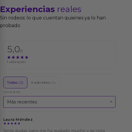
Experiencias
reales
Sin rodeos: lo que cuentan quienes ya lo han
probado
5,0
/5
★★★★★
★★★★★
1 valoración
Todas
(1)
5 estrellas
(1)
ORDENAR
Laura Méndez
★★★★★
★★★★★
Tenía dudas, pero me ha gustado mucho y se nota