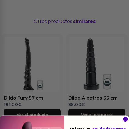
Otros productos
similares
Dildo Fury 57 cm
Dildo Albatros 35 cm
181.00
€
88.00
€
Ver el producto
Ver el producto
¿Quieres un
10% de descuento