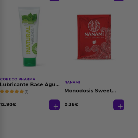
COBECO PHARMA
NANAMI
Lubricante Base Agua
100% Natural 125 ml
Monodosis Sweet
(1)
Strawberry - Fresa
Base Agua 4 ml
12.90
€
0.36
€