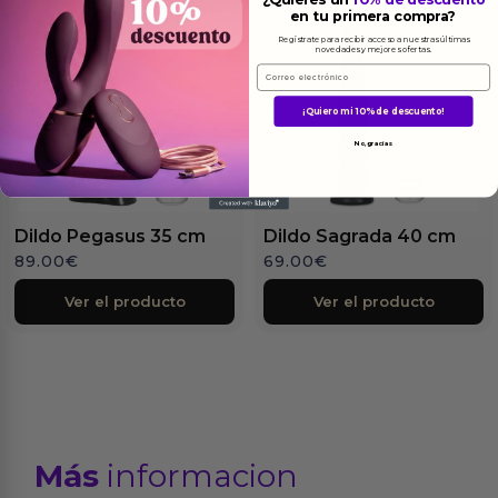
en tu primera compra?
Regístrate para recibir acceso a nuestras últimas
novedades y mejores ofertas.
Email
¡Quiero mi 10% de descuento!
No, gracias
Dildo Pegasus 35 cm
Dildo Sagrada 40 cm
89.00
€
69.00
€
Ver el producto
Ver el producto
Más
informacion