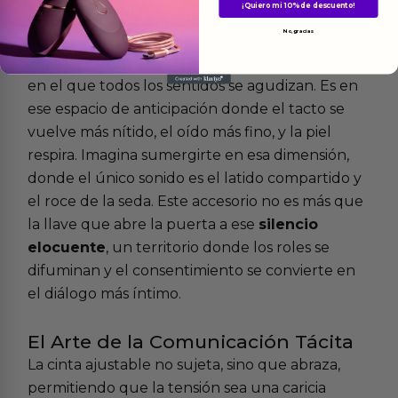
¡Quiero mi 10% de descuento!
Más
informacion
No, gracias
Existe un instante, justo antes de cerrar los ojos,
en el que todos los sentidos se agudizan. Es en
ese espacio de anticipación donde el tacto se
vuelve más nítido, el oído más fino, y la piel
respira. Imagina sumergirte en esa dimensión,
donde el único sonido es el latido compartido y
el roce de la seda. Este accesorio no es más que
la llave que abre la puerta a ese
silencio
elocuente
, un territorio donde los roles se
difuminan y el consentimiento se convierte en
el diálogo más íntimo.
El Arte de la Comunicación Tácita
La cinta ajustable no sujeta, sino que abraza,
permitiendo que la tensión sea una caricia