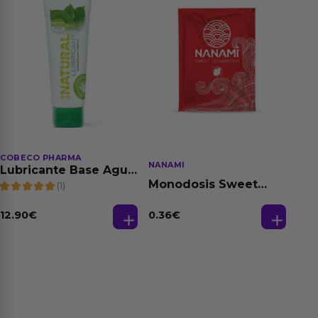
COBECO PHARMA
NANAMI
Lubricante Base Agua
100% Natural 125 ml
Monodosis Sweet
(1)
Strawberry - Fresa
Base Agua 4 ml
12.90
€
0.36
€