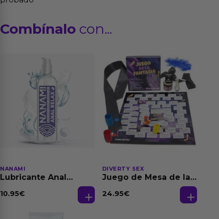
Combínalo
con...
NANAMI
DIVERTY SEX
Lubricante Anal
Juego de Mesa de las
Relajante Extra
Fantasias
Dilatación Base Agua
10.95
€
24.95
€
150 ml