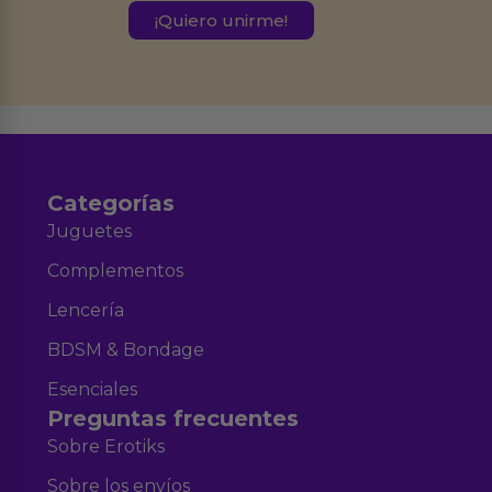
este formulario.
Destinatarios:
Ferran Roig Muñoz. Podrás ejercer tus
Derechos de Acceso, Rectificación, Limitación, Oposición o Supresión de los
datos en el correo hola@erotiks.es. Para más información consulta nuestro
Aviso legal
Política de Privacidad
y nuestra
.
Categorías
Juguetes
Complementos
Lencería
BDSM & Bondage
Esenciales
Preguntas frecuentes
Sobre Erotiks
Sobre los envíos