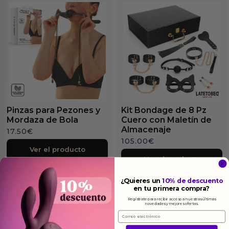
Pinzas para Pezones y
Kit Bondage de 8 Pz
Mordaza de Bola
Cuero con Maletín de
Almacenaje
17.50
€
105.00
€
Ver el producto
Ver el producto
¿Quieres un
10% de descuento
en tu primera compra?
Regístrate para recibir acceso a nuestras últimas
novedades y mejores ofertas.
Email