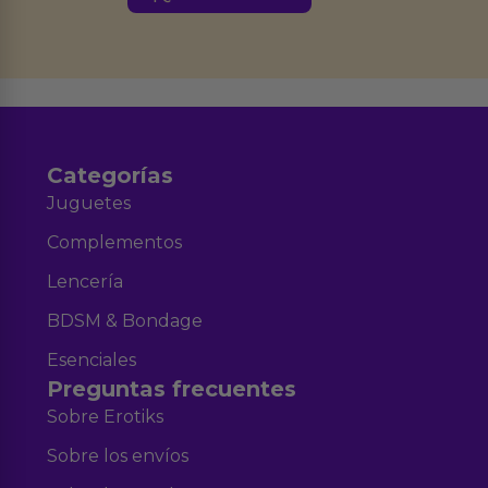
Derechos de Acceso, Rectificación, Limitación, Oposición o Supresión de los
datos en el correo hola@erotiks.es. Para más información consulta nuestro
Aviso legal
Política de Privacidad
y nuestra
.
Categorías
Juguetes
Complementos
Lencería
BDSM & Bondage
Esenciales
Preguntas frecuentes
Sobre Erotiks
Sobre los envíos