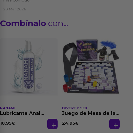
20 Mar 2026
Combínalo
con...
NANAMI
DIVERTY SEX
Lubricante Anal
Juego de Mesa de las
Relajante Extra
Fantasias
Dilatación Base Agua
10.95
€
24.95
€
150 ml