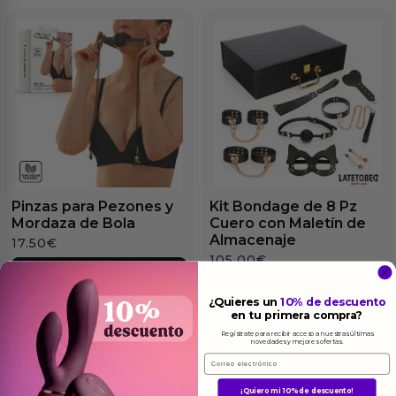
Pinzas para Pezones y
Kit Bondage de 8 Pz
Mordaza de Bola
Cuero con Maletín de
Almacenaje
17.50
€
105.00
€
Ver el producto
Ver el producto
¿Quieres un
10% de descuento
en tu primera compra?
Regístrate para recibir acceso a nuestras últimas
novedades y mejores ofertas.
Email
¡Quiero mi 10% de descuento!