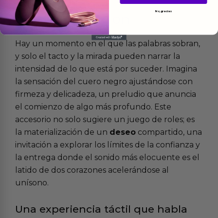
No, gracias
Más
informacion
Hay un momento en el que las palabras sobran,
y solo el tacto y la mirada pueden narrar la
intensidad de lo que está por suceder. Imagina
la sensación del cuero negro ajustándose con
firmeza y delicadeza, un preludio que anuncia
el comienzo de algo más profundo. Este
accesorio no solo sugiere un juego de roles; es
la materialización de un
deseo
compartido, una
invitación a explorar los límites de la confianza y
la entrega donde el sonido más elocuente es el
latido de dos corazones acelerándose al
unísono.
Una experiencia táctil que habla