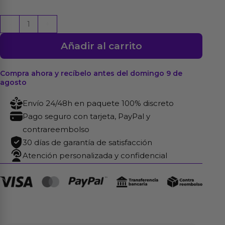
Mordaza
-
+
con
Añadir al carrito
Pene
Interno
(4x6cm)
Compra ahora y recíbelo antes del domingo 9 de
agosto
y
Externo
Envío 24/48h en paquete 100% discreto
(4x13cm)
Pago seguro con tarjeta, PayPal y
Látex
contrareembolso
cantidad
30 días de garantía de satisfacción
Atención personalizada y confidencial