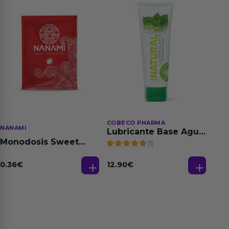
COBECO PHARMA
NANAMI
Lubricante Base Agua
100% Natural 125 ml
Monodosis Sweet
(1)
Strawberry - Fresa
Base Agua 4 ml
0.36
€
12.90
€