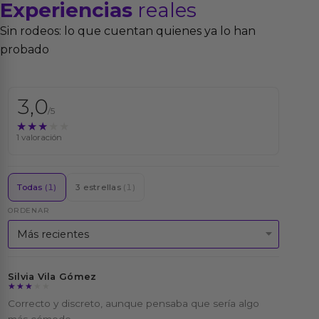
Experiencias
reales
Sin rodeos: lo que cuentan quienes ya lo han
probado
3,0
/5
★★★★★
★★★★★
1 valoración
Todas
(1)
3 estrellas
(1)
ORDENAR
Silvia Vila Gómez
★★★★★
★★★★★
Correcto y discreto, aunque pensaba que sería algo
más cómodo.