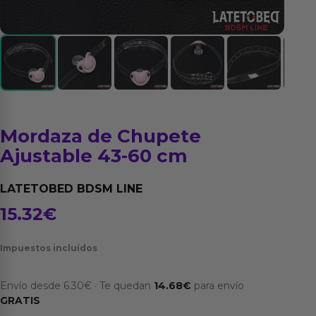
Mordaza de Chupete
Ajustable 43-60 cm
LATETOBED BDSM LINE
15.32
€
Impuestos incluídos
Envío desde
6.30
€
·
Te quedan
14.68
€
para envío
GRATIS