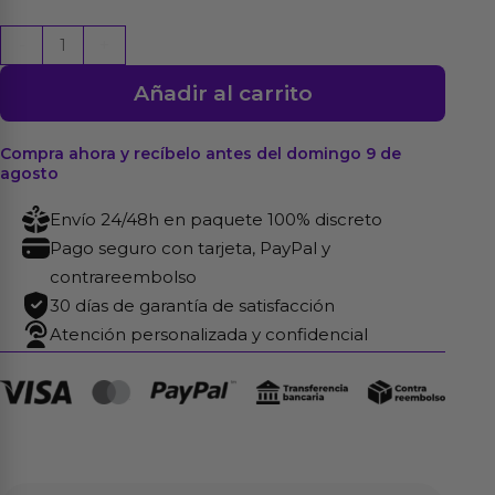
Mordaza
-
+
de
Añadir al carrito
Chupete
Ajustable
43-
Compra ahora y recíbelo antes del domingo 9 de
agosto
60
cm
Envío 24/48h en paquete 100% discreto
cantidad
Pago seguro con tarjeta, PayPal y
contrareembolso
30 días de garantía de satisfacción
Atención personalizada y confidencial