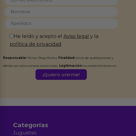
He leído y acepto el
Aviso legal
y la
política de privacidad
Responsable:
Ferran Roig Muñoz
Finalidad:
envío de publicaciones y
ofertas así como correos comerciales.
Legitimación:
su consentimiento en
este formulario.
Destinatarios:
Ferran Roig Muñoz. Podrás ejercer tus
Derechos de Acceso, Rectificación, Limitación, Oposición o Supresión de los
datos en el correo hola@erotiks.es. Para más información consulta nuestro
Aviso legal
Política de Privacidad
y nuestra
.
Categorías
Juguetes