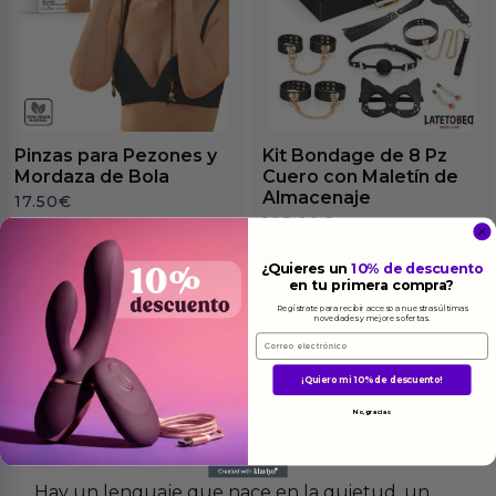
Pinzas para Pezones y
Kit Bondage de 8 Pz
Mordaza de Bola
Cuero con Maletín de
Almacenaje
17.50
€
105.00
€
Ver el producto
Ver el producto
¿Quieres un
10% de descuento
en tu primera compra?
Regístrate para recibir acceso a nuestras últimas
novedades y mejores ofertas.
Email
¡Quiero mi 10% de descuento!
No, gracias
Más
informacion
Hay un lenguaje que nace en la quietud, un