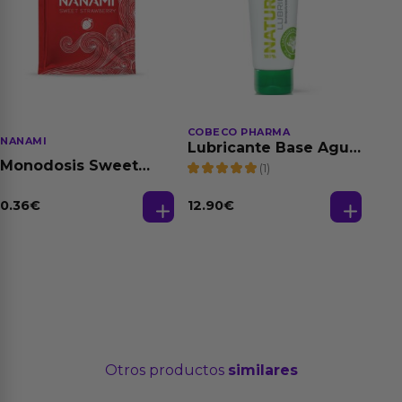
COBECO PHARMA
NANAMI
Lubricante Base Agua
100% Natural 125 ml
Monodosis Sweet
(1)
Strawberry - Fresa
Base Agua 4 ml
0.36
€
12.90
€
Otros productos
similares