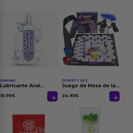
NANAMI
DIVERTY SEX
Lubricante Anal
Juego de Mesa de las
Relajante Extra
Fantasias
Dilatación Base Agua
10.95
€
24.95
€
150 ml