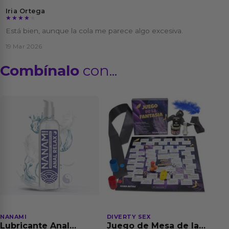
Iria Ortega
★★★★★
★★★★★
Está bien, aunque la cola me parece algo excesiva.
19 Mar 2026
Combínalo
con...
NANAMI
DIVERTY SEX
Lubricante Anal
Juego de Mesa de las