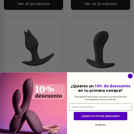
Ver el producto
Ver el producto
Bootie Fem Plug Plug
Bootie S Plug Anal
¿Quieres un
10% de descuento
Negro
Negro
en tu primera compra?
11.95
€
10.95
€
Regístrate para recibir acceso a nuestras últimas
novedades y mejores ofertas.
Ver el producto
Ver el producto
Email
¡Quiero mi 10% de descuento!
No, gracias