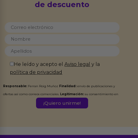
de descuento
He leído y acepto el
Aviso legal
y la
política de privacidad
Responsable:
Ferran Roig Muñoz
Finalidad:
envío de publicaciones y
ofertas así como correos comerciales.
Legitimación:
su consentimiento en
este formulario.
Destinatarios:
Ferran Roig Muñoz. Podrás ejercer tus
Derechos de Acceso, Rectificación, Limitación, Oposición o Supresión de los
datos en el correo hola@erotiks.es. Para más información consulta nuestro
Aviso legal
Política de Privacidad
y nuestra
.