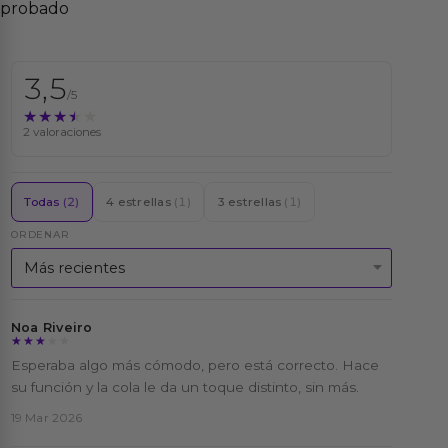
probado
3,5
/5
★★★★★
★★★★★
2 valoraciones
Todas
(2)
4 estrellas
(1)
3 estrellas
(1)
ORDENAR
Noa Riveiro
★★★★★
★★★★★
Esperaba algo más cómodo, pero está correcto. Hace
su función y la cola le da un toque distinto, sin más.
19 Mar 2026