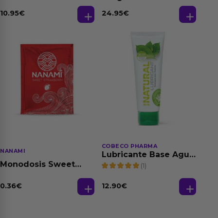
Relajante Extra
Fantasias
Dilatación Base Agua
10.95
€
24.95
€
150 ml
COBECO PHARMA
NANAMI
Lubricante Base Agua
100% Natural 125 ml
Monodosis Sweet
(1)
Strawberry - Fresa
Base Agua 4 ml
0.36
€
12.90
€