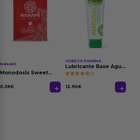
COBECO PHARMA
NANAMI
Lubricante Base Agua
100% Natural 125 ml
Monodosis Sweet
(1)
Strawberry - Fresa
Base Agua 4 ml
0.36
€
12.90
€