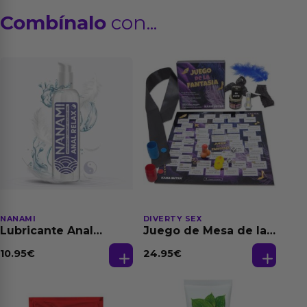
Combínalo
con...
NANAMI
DIVERTY SEX
Lubricante Anal
Juego de Mesa de las
Relajante Extra
Fantasias
Dilatación Base Agua
10.95
€
24.95
€
150 ml