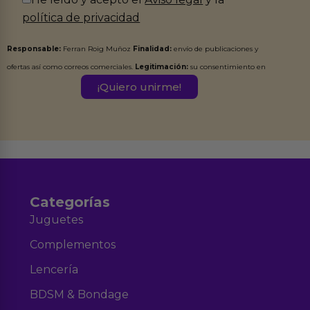
política de privacidad
Responsable:
Ferran Roig Muñoz
Finalidad:
envío de publicaciones y
ofertas así como correos comerciales.
Legitimación:
su consentimiento en
este formulario.
Destinatarios:
Ferran Roig Muñoz. Podrás ejercer tus
Derechos de Acceso, Rectificación, Limitación, Oposición o Supresión de los
datos en el correo hola@erotiks.es. Para más información consulta nuestro
Aviso legal
Política de Privacidad
y nuestra
.
Categorías
Juguetes
Complementos
Lencería
BDSM & Bondage