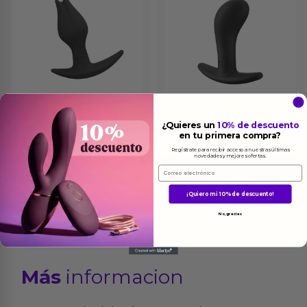
Bootie Fem Plug Plug
Bootie S Plug Anal
¿Quieres un
10% de descuento
Negro
Negro
en tu primera compra?
11.95
€
10.95
€
Regístrate para recibir acceso a nuestras últimas
novedades y mejores ofertas.
Ver el producto
Ver el producto
Email
¡Quiero mi 10% de descuento!
No, gracias
Más
informacion