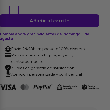
Plug
-
+
Anal
Añadir al carrito
Rubicon
15
x
Compra ahora y recíbelo antes del domingo 9 de
agosto
5.7
cm
Envío 24/48h en paquete 100% discreto
Negro
Pago seguro con tarjeta, PayPal y
cantidad
contrareembolso
30 días de garantía de satisfacción
Atención personalizada y confidencial